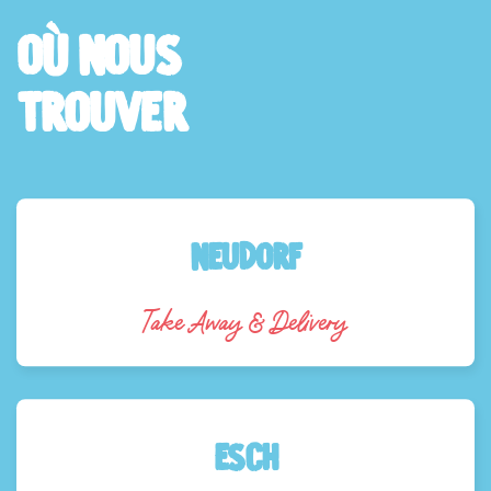
Où nous
trouver
NEUDORF
Take Away & Delivery
Esch